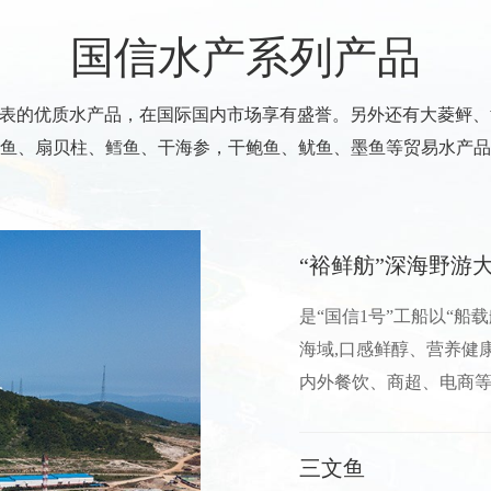
国信水产系列产品
代表的优质水产品，在国际国内市场享有盛誉。另外还有大菱鲆
鱼、扇贝柱、鳕鱼、干海参，干鲍鱼、鱿鱼、墨鱼等贸易水产品
“裕鲜舫”深海野游
是“国信1号”工船以“船
海域,口感鲜醇、营养健
内外餐饮、商超、电商
三文鱼