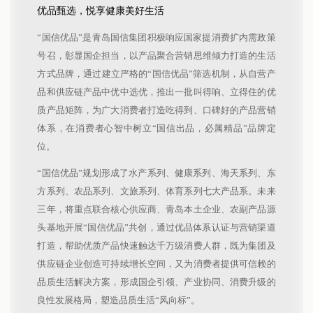
优品甄选，悦享健康美好生活
“国信优品”是青岛国信集团积极响应国家提消费扩内需政策
号召，彰显国企担当，以产品聚合营销思维倾力打造的生活
方式品牌，通过建立严格的“国信优品”筛选机制，从自营产
品和供应链产品中优中选优，推出一批叫得响、立得住的优
质产品矩阵，为广大消费者打造吃得到、口碑好的产品营销
体系，在消费者心智中树立“国信出品，必属精品”品牌定
位。
“国信优品”规划形成了水产系列、健康系列、海天系列、东
方系列、农品系列、文旅系列、体育系列七大产品系。未来
三年，将重点联合核心供应商、青岛本土企业、农副产品源
头基地开展“国信优品”共创，通过优品体系认证与营销渠道
打造，帮助优质产品快速触达千万级消费人群，既为集团及
供应链企业创造可持续增长空间，又为消费者提供可信赖的
品质生活解决方案，形成国企引领、产业协同、消费升级的
良性发展格局，塑造品质生活“风向标”。