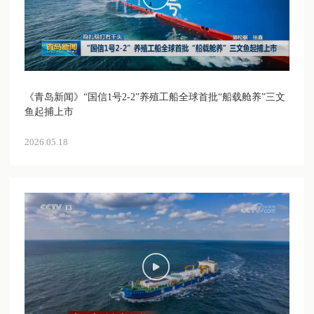
《青岛新闻》“国信1号2-2”养殖工船全球首批“船载舱养”三文
鱼起捕上市
2026.05.18