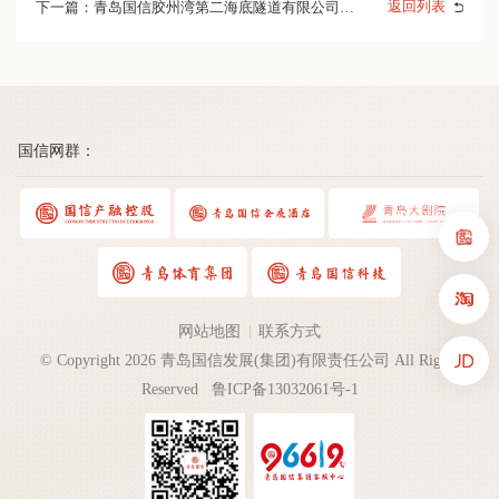
返回列表
公告
下一篇：青岛国信胶州湾第二海底隧道有限公司关
于征集2023年度重大科研创新揭榜挂帅项目(第一批)
实施方案的公告
国信网群：
网站地图
联系方式
© Copyright 2026 青岛国信发展(集团)有限责任公司 All Rights
Reserved
鲁ICP备13032061号-1