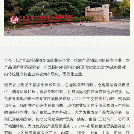
至今，以“青岛粮油物资保障龙头企业，粮农产品物流供给链主企业，农
产品保鲜密码探索者，打造国内有影响力的现代农业企业”为战略目标，
由传统性仓储企业转变为市场化、现代化企业。
现代农业集团下辖多个储粮库区，总仓容量55万吨，仓容量居青岛市首
位，储备油罐12座，罐容量5000吨，拥有国际进口粮食存储仓容资质。运
营着青岛地区唯一的专业粮油批发市场，2024年年交易量15万吨，交易额
12亿元，辐射整个山东半岛都市圈。现代农业集团在全面承接原三个粮库
的储备粮管理、资产租赁工作的基础上，大力发展农副产品贸易业务，目
前已形成稳定的、拉动公司发展的“贸易、储备、租赁”三驾马车。公司基
于粮油特色，大力发展农产品贸易业务，2024年市场化粮油贸易量突破80
万吨，业务范围覆盖东北三省、内蒙古、河北、上海、山东、河南、江