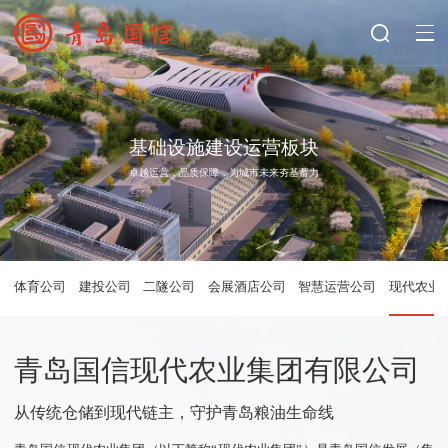
基础设施建设运营板块
卓越运营，品质保障，为城市未来夯基蓄力
体育公司
建投公司
二隧公司
会展酒店公司
智慧运营公司
现代农业
青岛国信现代农业集团有限公司
从传统仓储到现代链主，守护青岛粮油生命线